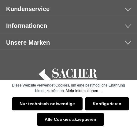
Kundenservice
Informationen
Unsere Marken
Diese Website verwendet Cookies, um eine bestmögliche Erfahrung
bieten zu können.
Mehr Informationen ...
* Alle Preise inkl. gesetzl. Mehrwertsteuer zzgl.
Versandkosten
Nur technisch notwendige
Konfigurieren
und ggf. Nachnahmegebühren, wenn nicht anders angegeben.
Alle Cookies akzeptieren
© 2026 SACHER | B2B SHOP - with
by
Zenit Design