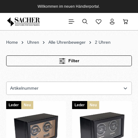
Willkommen im neuen Händlerportal.
Home
Uhren
Alle Uhrenbeweger
2 Uhren
Filter
Leder
Neu
Leder
Neu