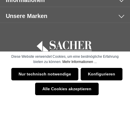
Unsere Marken
Diese Website verwendet Cookies, um eine bestmögliche Erfahrung
bieten zu können.
Mehr Informationen ...
* Alle Preise inkl. gesetzl. Mehrwertsteuer zzgl.
Versandkosten
Nur technisch notwendige
Konfigurieren
und ggf. Nachnahmegebühren, wenn nicht anders angegeben.
Alle Cookies akzeptieren
© 2026 SACHER | B2B SHOP - with
by
Zenit Design