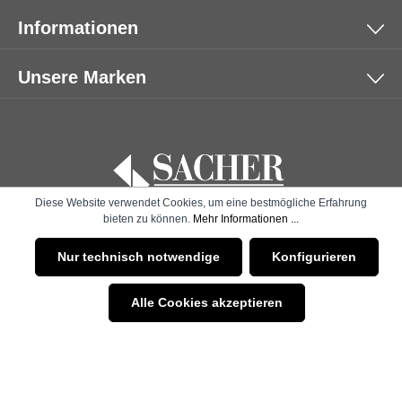
Informationen
Unsere Marken
Diese Website verwendet Cookies, um eine bestmögliche Erfahrung
bieten zu können.
Mehr Informationen ...
* Alle Preise inkl. gesetzl. Mehrwertsteuer zzgl.
Versandkosten
Nur technisch notwendige
Konfigurieren
und ggf. Nachnahmegebühren, wenn nicht anders angegeben.
Alle Cookies akzeptieren
© 2026 SACHER | B2B SHOP - with
by
Zenit Design