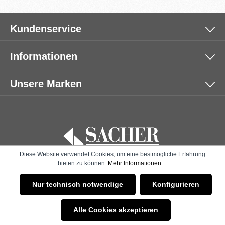
Kundenservice
Informationen
Unsere Marken
Diese Website verwendet Cookies, um eine bestmögliche Erfahrung
bieten zu können.
Mehr Informationen ...
* Alle Preise inkl. gesetzl. Mehrwertsteuer zzgl.
Versandkosten
Nur technisch notwendige
Konfigurieren
und ggf. Nachnahmegebühren, wenn nicht anders angegeben.
Alle Cookies akzeptieren
© 2026 SACHER | B2B SHOP - with
by
Zenit Design