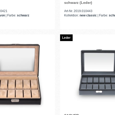
schwarz (Leder)
380421
Art-Nr. 2019.010443
rvon
| Farbe:
schwarz
Kollektion:
new classic
| Farbe:
sch
Leder