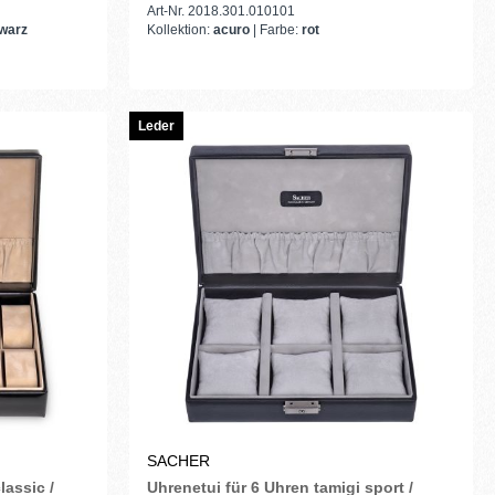
Art-Nr. 2018.301.010101
warz
Kollektion:
acuro
| Farbe:
rot
Leder
SACHER
lassic /
Uhrenetui für 6 Uhren tamigi sport /