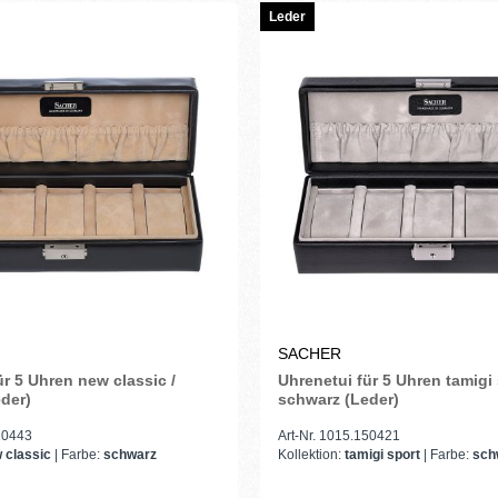
Leder
SACHER
ür 5 Uhren new classic /
Uhrenetui für 5 Uhren tamigi 
der)
schwarz (Leder)
010443
Art-Nr. 1015.150421
 classic
| Farbe:
schwarz
Kollektion:
tamigi sport
| Farbe:
sch