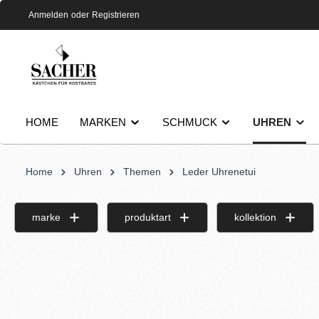
Anmelden
oder
Registrieren
HOME
MARKEN
SCHMUCK
UHREN
Home
Uhren
Themen
Leder Uhrenetui
marke
produktart
kollektion