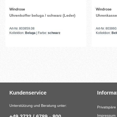
Windrose
Windrose
Uhrenkoffer beluga / schwarz (Leder)
Uhrenkasset
Art-Nr. 803859.08
Art-Nr. 803860
Kollektion:
Beluga
| Farbe:
schwarz
Kollektion:
Be
Kundenservice
Informa
Unterstützung und Beratung unter:
Privatspäre
Impressum
+49 3733 / 6789 - 800