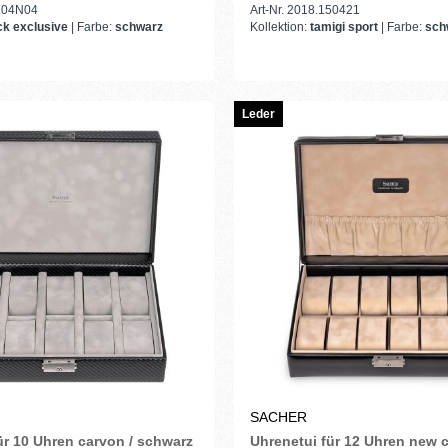
0104N04
Art-Nr. 2018.150421
ck exclusive
| Farbe:
schwarz
Kollektion:
tamigi sport
| Farbe:
sch
Leder
SACHER
ür 10 Uhren carvon / schwarz
Uhrenetui für 12 Uhren new c