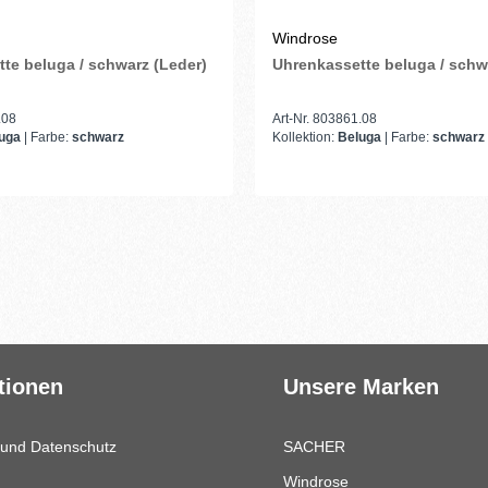
Windrose
te beluga / schwarz (Leder)
Uhrenkassette beluga / schw
.08
Art-Nr. 803861.08
luga
| Farbe:
schwarz
Kollektion:
Beluga
| Farbe:
schwarz
tionen
Unsere Marken
 und Datenschutz
SACHER
Windrose