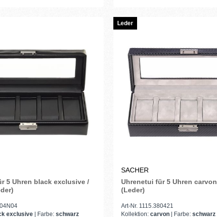
Leder
SACHER
ür 5 Uhren black exclusive /
Uhrenetui für 5 Uhren carvon
der)
(Leder)
0104N04
Art-Nr. 1115.380421
ck exclusive
| Farbe:
schwarz
Kollektion:
carvon
| Farbe:
schwarz