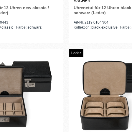
SACHER
ür 12 Uhren new classic /
Uhrenetui für 12 Uhren black 
der)
schwarz (Leder)
10443
Art-Nr. 2119.0104N04
 classic
| Farbe:
schwarz
Kollektion:
black exclusive
| Farbe:
Leder