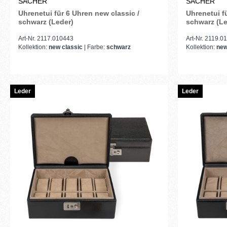
SACHER
SACHER
Uhrenetui für 6 Uhren new classic /
Uhrenetui f
schwarz (Leder)
schwarz (Le
Art-Nr. 2117.010443
Art-Nr. 2119.0
Kollektion:
new classic
| Farbe:
schwarz
Kollektion:
new
Leder
Leder