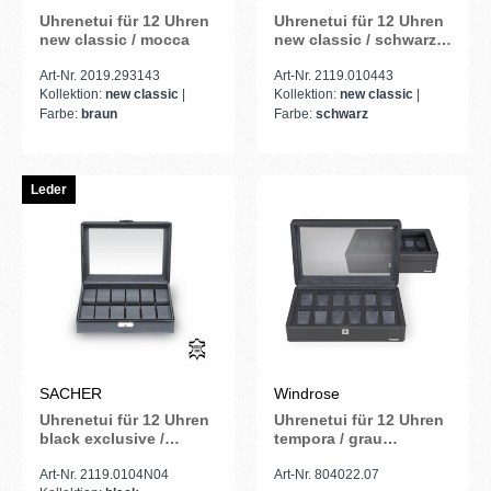
Uhrenetui für 12 Uhren
Uhrenetui für 12 Uhren
new classic / mocca
new classic / schwarz
(Leder)
Art-Nr. 2019.293143
Art-Nr. 2119.010443
Kollektion:
new classic
|
Kollektion:
new classic
|
Farbe:
braun
Farbe:
schwarz
Leder
SACHER
Windrose
Uhrenetui für 12 Uhren
Uhrenetui für 12 Uhren
black exclusive /
tempora / grau
schwarz (Leder)
(Recyceltes Leder)
Art-Nr. 2119.0104N04
Art-Nr. 804022.07