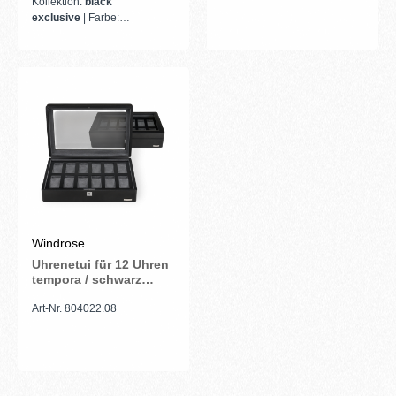
Kollektion:
black
exclusive
| Farbe:
schwarz
Windrose
Uhrenetui für 12 Uhren
tempora / schwarz
(Recyceltes Leder)
Art-Nr. 804022.08