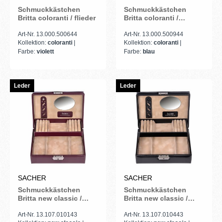
Schmuckkästchen
Schmuckkästchen
Britta coloranti / flieder
Britta coloranti /
hellblau
Art-Nr. 13.000.500644
Art-Nr. 13.000.500944
Kollektion:
coloranti
|
Kollektion:
coloranti
|
Farbe:
violett
Farbe:
blau
Leder
Leder
SACHER
SACHER
Schmuckkästchen
Schmuckkästchen
Britta new classic /
Britta new classic /
bordeaux (Leder)
schwarz (Leder)
Art-Nr. 13.107.010143
Art-Nr. 13.107.010443