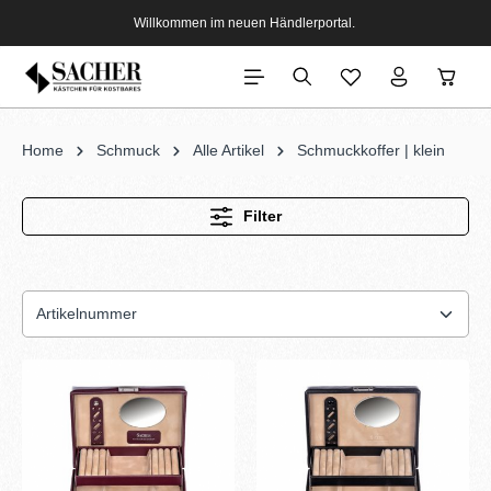
Willkommen im neuen Händlerportal.
Home
Schmuck
Alle Artikel
Schmuckkoffer | klein
Filter