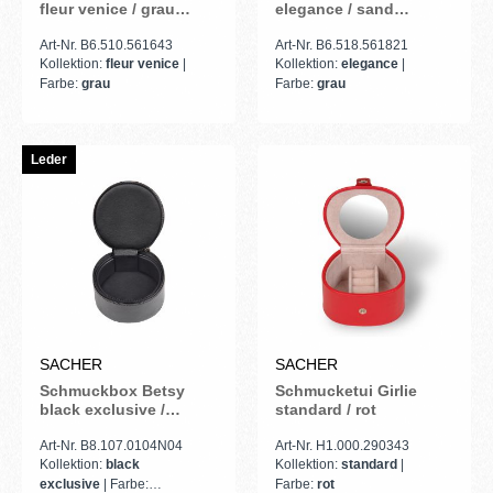
fleur venice / grau
elegance / sand
(Leder)
(Vollrindleder)
Art-Nr. B6.510.561643
Art-Nr. B6.518.561821
Kollektion:
fleur venice
|
Kollektion:
elegance
|
Farbe:
grau
Farbe:
grau
Leder
SACHER
SACHER
Schmuckbox Betsy
Schmucketui Girlie
black exclusive /
standard / rot
schwarz (Leder)
Art-Nr. B8.107.0104N04
Art-Nr. H1.000.290343
Kollektion:
black
Kollektion:
standard
|
exclusive
| Farbe:
Farbe:
rot