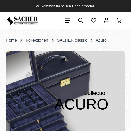
Willkommen im neuen Händlerportal.
Home
Kollektionen
SACHER classic
Acuro
collection
ACURO