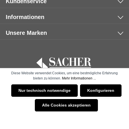
Kundenservice
Informationen
Unsere Marken
Diese Website verwendet Cookies, um eine bestmögliche Erfahrung
bieten zu können.
Mehr Informationen ...
* Alle Preise inkl. gesetzl. Mehrwertsteuer zzgl.
Versandkosten
Nur technisch notwendige
Konfigurieren
und ggf. Nachnahmegebühren, wenn nicht anders angegeben.
Alle Cookies akzeptieren
© 2026 SACHER | B2B SHOP - with
by
Zenit Design