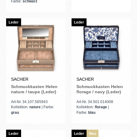
Farbe:
schwarz
Leder
Leder
SACHER
SACHER
Schmuckkasten Helen
Schmuckkasten Helen
nature / taupe (Leder)
florage / navy (Leder)
Art-Nr. 34.107.565943
Art-Nr. 34.501.014008
Kollektion:
nature
| Farbe:
Kollektion:
florage
|
grau
Farbe:
blau
Leder
Leder
Neu