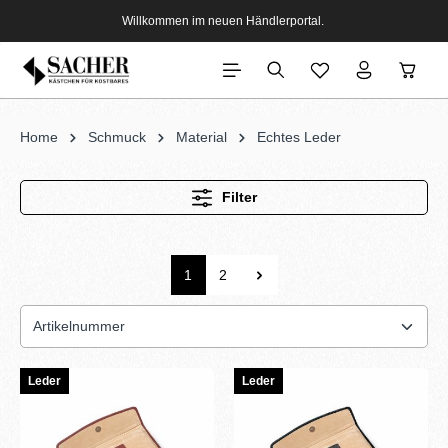
Willkommen im neuen Händlerportal.
Home
Schmuck
Material
Echtes Leder
Filter
1
2
Leder
Leder