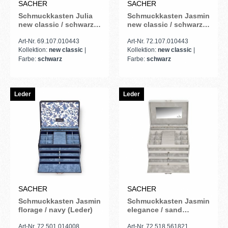
SACHER
SACHER
Schmuckkasten Julia
Schmuckkasten Jasmin
new classic / schwarz
new classic / schwarz
(Leder)
(Leder)
Art-Nr. 69.107.010443
Art-Nr. 72.107.010443
Kollektion:
new classic
|
Kollektion:
new classic
|
Farbe:
schwarz
Farbe:
schwarz
Leder
Leder
SACHER
SACHER
Schmuckkasten Jasmin
Schmuckkasten Jasmin
florage / navy (Leder)
elegance / sand
(Vollrindleder)
Art-Nr. 72.501.014008
Art-Nr. 72.518.561821