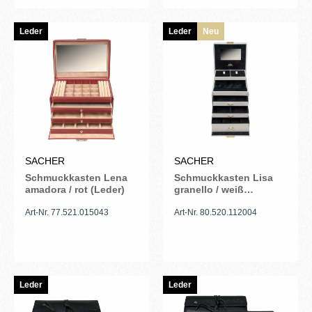
Leder
Leder
Neu
SACHER
SACHER
Schmuckkasten Lena
Schmuckkasten Lisa
amadora / rot (Leder)
granello / weiß
(Vollrindleder)
Art-Nr. 77.521.015043
Art-Nr. 80.520.112004
Leder
Leder