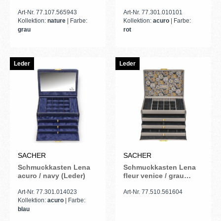
(Leder)
Art-Nr. 77.107.565943
Art-Nr. 77.301.010101
Kollektion:
nature
| Farbe:
Kollektion:
acuro
| Farbe:
grau
rot
Leder
Leder
SACHER
SACHER
Schmuckkasten Lena
Schmuckkasten Lena
acuro / navy (Leder)
fleur venice / grau
(Leder)
Art-Nr. 77.301.014023
Art-Nr. 77.510.561604
Kollektion:
acuro
| Farbe:
blau