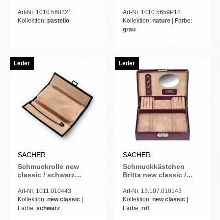
Art-Nr. 1010.560221
Art-Nr. 1010.5659P18
Kollektion:
pastello
Kollektion:
nature
| Farbe:
grau
Leder
Leder
SACHER
SACHER
Schmuckrolle new
Schmuckkästchen
classic / schwarz
Britta new classic /
(Leder)
bordeaux (Leder)
Art-Nr. 1011.010443
Art-Nr. 13.107.010143
Kollektion:
new classic
|
Kollektion:
new classic
|
Farbe:
schwarz
Farbe:
rot