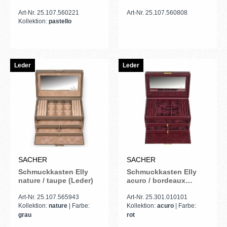
(Leder)
Art-Nr. 25.107.560221
Art-Nr. 25.107.560808
Kollektion:
pastello
Leder
Leder
SACHER
SACHER
Schmuckkasten Elly
Schmuckkasten Elly
nature / taupe (Leder)
acuro / bordeaux
(Leder)
Art-Nr. 25.107.565943
Art-Nr. 25.301.010101
Kollektion:
nature
| Farbe:
Kollektion:
acuro
| Farbe:
grau
rot