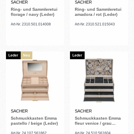
SACHER
SACHER
Ring- und Sammleretui
Ring- und Sammleretui
florage / navy (Leder)
amadora / rot (Leder)
Art-Nr. 2310.501.014008
Art-Nr. 2310.521.015043
Leder
Neu
Leder
SACHER
SACHER
Schmuckkasten Emma
Schmuckkasten Emma
pastello / beige (Leder)
fleur venice / grau
(Leder)
Art-Nr. 24.107.561862
Art-Nr. 24.510.561604