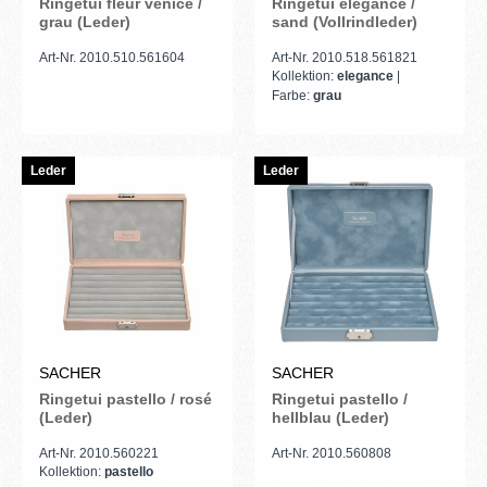
Ringetui fleur venice /
Ringetui elegance /
grau (Leder)
sand (Vollrindleder)
Art-Nr. 2010.510.561604
Art-Nr. 2010.518.561821
Kollektion:
elegance
|
Farbe:
grau
Leder
Leder
SACHER
SACHER
Ringetui pastello / rosé
Ringetui pastello /
(Leder)
hellblau (Leder)
Art-Nr. 2010.560221
Art-Nr. 2010.560808
Kollektion:
pastello