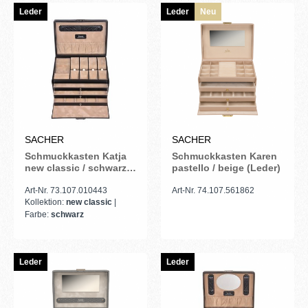
Leder
Leder
Neu
SACHER
SACHER
Schmuckkasten Katja
Schmuckkasten Karen
new classic / schwarz
pastello / beige (Leder)
(Leder)
Art-Nr. 73.107.010443
Art-Nr. 74.107.561862
Kollektion:
new classic
|
Farbe:
schwarz
Leder
Leder