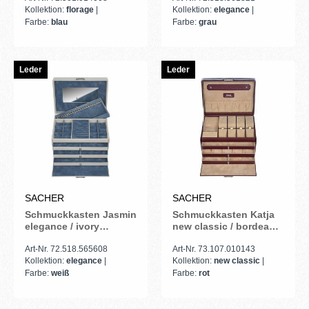
Kollektion:
florage
|
Kollektion:
elegance
|
Farbe:
blau
Farbe:
grau
Leder
Leder
SACHER
SACHER
Schmuckkasten Jasmin
Schmuckkasten Katja
elegance / ivory
new classic / bordeaux
(Vollrindleder)
(Leder)
Art-Nr. 72.518.565608
Art-Nr. 73.107.010143
Kollektion:
elegance
|
Kollektion:
new classic
|
Farbe:
weiß
Farbe:
rot