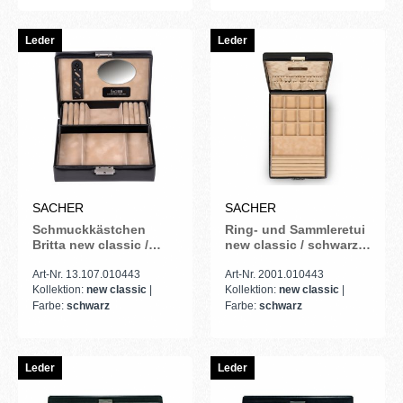
Leder
Leder
SACHER
SACHER
Schmuckkästchen
Ring- und Sammleretui
Britta new classic /
new classic / schwarz
schwarz (Leder)
(Leder)
Art-Nr. 13.107.010443
Art-Nr. 2001.010443
Kollektion:
new classic
|
Kollektion:
new classic
|
Farbe:
schwarz
Farbe:
schwarz
Leder
Leder