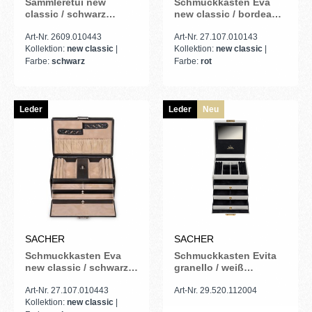
Sammleretui new
Schmuckkasten Eva
classic / schwarz
new classic / bordeaux
(Leder)
(Leder)
Art-Nr. 2609.010443
Art-Nr. 27.107.010143
Kollektion:
new classic
|
Kollektion:
new classic
|
Farbe:
schwarz
Farbe:
rot
Leder
Leder
Neu
SACHER
SACHER
Schmuckkasten Eva
Schmuckkasten Evita
new classic / schwarz
granello / weiß
(Leder)
(Vollrindleder)
Art-Nr. 27.107.010443
Art-Nr. 29.520.112004
Kollektion:
new classic
|