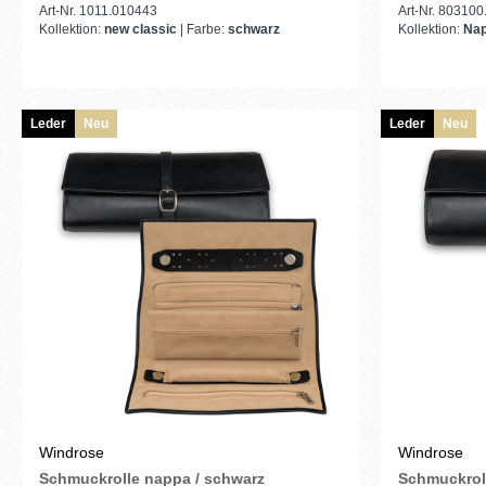
Art-Nr. 1011.010443
Art-Nr. 803100
Kollektion:
new classic
| Farbe:
schwarz
Kollektion:
Na
Leder
Neu
Leder
Neu
Windrose
Windrose
Schmuckrolle nappa / schwarz
Schmuckrol