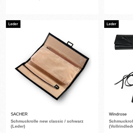
Leder
Leder
SACHER
Windrose
Schmuckrolle new classic / schwarz
Schmuckrol
(Leder)
(Vollrindled