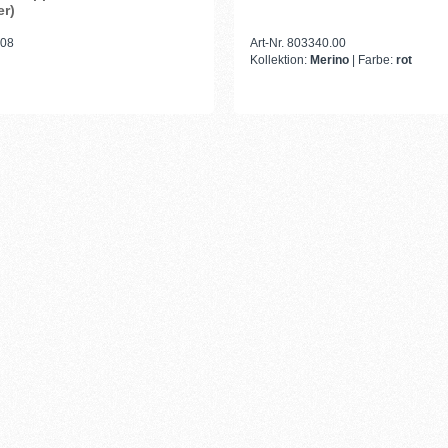
er)
.08
Art-Nr. 803340.00
Kollektion:
Merino
| Farbe:
rot