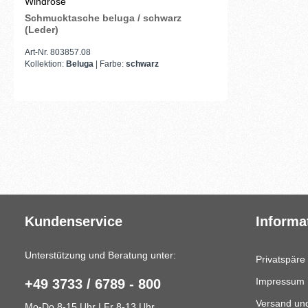
Windrose
Schmucktasche beluga / schwarz
(Leder)
Art-Nr. 803857.08
Kollektion:
Beluga
| Farbe:
schwarz
Kundenservice
Informa
Unterstützung und Beratung unter:
Privatspäre
Impressum
+49 3733 / 6789 - 800
Versand un
Mo-Do 8-15 Uhr | Fr 8-13 Uhr