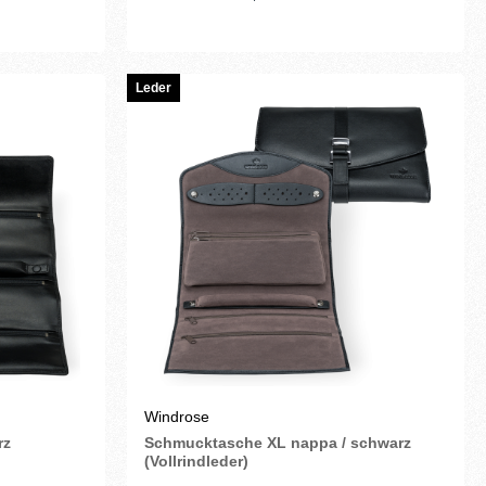
Leder
Windrose
rz
Schmucktasche XL nappa / schwarz
(Vollrindleder)