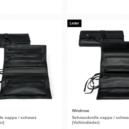
Leder
Windrose
le nappa / schwarz
Schmuckrolle nappa / schwa
er)
(Vollrindleder)