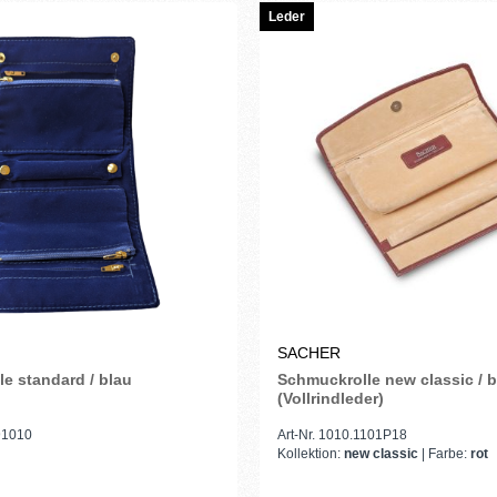
Leder
SACHER
e standard / blau
Schmuckrolle new classic / 
(Vollrindleder)
291010
Art-Nr. 1010.1101P18
Kollektion:
new classic
| Farbe:
rot