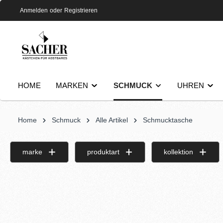
Anmelden
oder
Registrieren
HOME
MARKEN
SCHMUCK
UHREN
Home
Schmuck
Alle Artikel
Schmucktasche
marke
produktart
kollektion