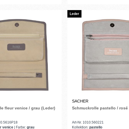
Leder
SACHER
e fleur venice / grau (Leder)
Schmuckrolle pastello / rosé
510.5616P18
Art-Nr. 1010.560221
ur venice
| Farbe:
grau
Kollektion:
pastello