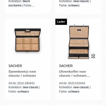
Kollektion:
black
Kollektion:
new classic
|
exclusive
| Farbe:
Farbe:
schwarz
schwarz
Leder
SACHER
SACHER
Sammleretui new
Uhrenkoffer new
classic / schwarz
classic / schwarz
(Leder)
Art-Nr. 2610.290443
Art-Nr. 3020.010443
Kollektion:
new classic
|
Kollektion:
new classic
|
Farbe:
schwarz
Farbe:
schwarz