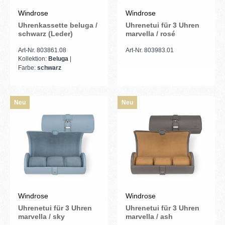
Windrose
Windrose
Uhrenkassette beluga /
Uhrenetui für 3 Uhren
schwarz (Leder)
marvella / rosé
Art-Nr. 803861.08
Art-Nr. 803983.01
Kollektion:
Beluga
|
Farbe:
schwarz
Neu
Neu
Windrose
Windrose
Uhrenetui für 3 Uhren
Uhrenetui für 3 Uhren
marvella / sky
marvella / ash