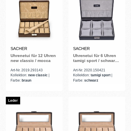
SACHER
SACHER
Uhrenetui für 12 Uhren
Uhrenetui für 6 Uhren
new classic / mocca
tamigi sport / schwarz
(Leder)
Art-Nr. 2019.293143
Art-Nr. 2020.150421
Kollektion:
new classic
|
Kollektion:
tamigi sport
|
Farbe:
braun
Farbe:
schwarz
Leder