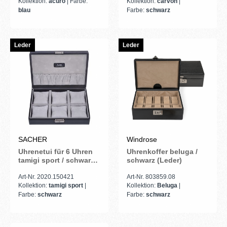
Kollektion:
acuro
| Farbe:
Kollektion:
carvon
|
blau
Farbe:
schwarz
Leder
Leder
SACHER
Windrose
Uhrenetui für 6 Uhren
Uhrenkoffer beluga /
tamigi sport / schwarz
schwarz (Leder)
(Leder)
Art-Nr. 2020.150421
Art-Nr. 803859.08
Kollektion:
tamigi sport
|
Kollektion:
Beluga
|
Farbe:
schwarz
Farbe:
schwarz