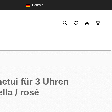
Deutsch
etui für 3 Uhren
lla / rosé