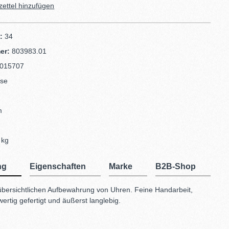
ettel hinzufügen
d:
34
er:
803983.01
015707
ose
m
m
 kg
ng
Eigenschaften
Marke
B2B-Shop
bersichtlichen Aufbewahrung von Uhren. Feine Handarbeit,
wertig gefertigt und äußerst langlebig.