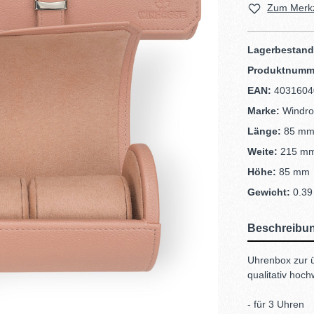
Zum Merkz
Lagerbestan
Produktnumm
EAN:
4031604
Marke:
Windr
Länge:
85 m
Weite:
215 m
Höhe:
85 mm
Gewicht:
0.39
Beschreibu
Uhrenbox zur ü
qualitativ hoch
- für 3 Uhren