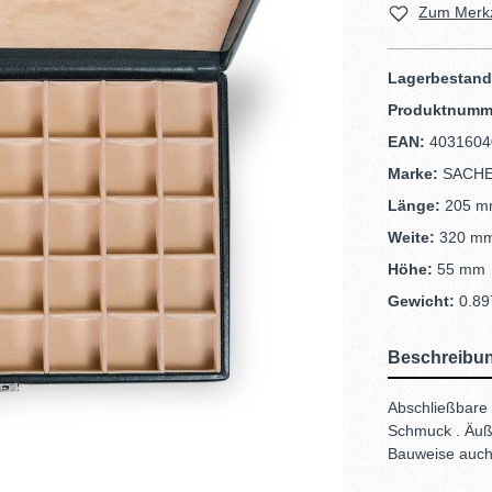
Zum Merkz
Lagerbestan
Produktnumm
EAN:
4031604
Marke:
SACH
Länge:
205 
Weite:
320 m
Höhe:
55 mm
Gewicht:
0.89
Beschreibu
Abschließbare
Schmuck . Äuße
Bauweise auch 