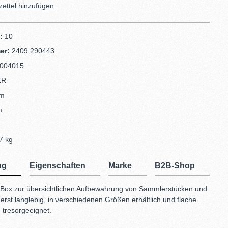
ettel hinzufügen
d:
10
er:
2409.290443
004015
ER
mm
m
7 kg
ng
Eigenschaften
Marke
B2B-Shop
 Box zur übersichtlichen Aufbewahrung von Sammlerstücken und
rst langlebig, in verschiedenen Größen erhältlich und flache
tresorgeeignet.