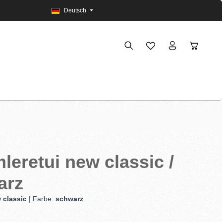
Deutsch
eretui new classic /
arz
 classic
| Farbe:
schwarz